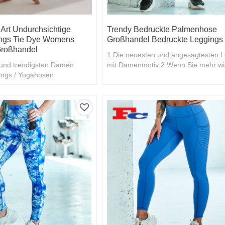
 Art Undurchsichtige
Trendy Bedruckte Palmenhose
ngs Tie Dye Womens
Großhandel Bedruckte Leggings
roßhandel
1.Die neuesten und angesagtesten 
 und trendigsten Damen
mit Damenmotiv 2.Wenn Sie mehr w
ings / Yogahosen
möchten, begrüßen Sie Ihren Kontak
 benutzerdefinierte 2.Bulk
Ra