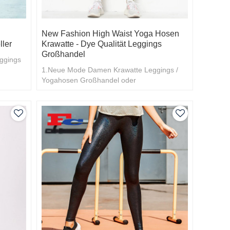
New Fashion High Waist Yoga Hosen
ler
Krawatte - Dye Qualität Leggings
Großhandel
eggings
1.Neue Mode Damen Krawatte Leggings /
Yogahosen Großhandel oder
kundenspezifischer Hersteller 2.Bulk Kauf
hat einen Rabatt