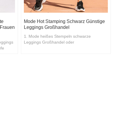
te
Mode Hot Stamping Schwarz Günstige
 Frauen
Leggings Großhandel
1. Mode heißes Stempeln schwarze
eggings
Leggings Großhandel oder
ufe
benutzerdefinierte 2. Kaufen Sie in großen
Mengen mit Rabatten