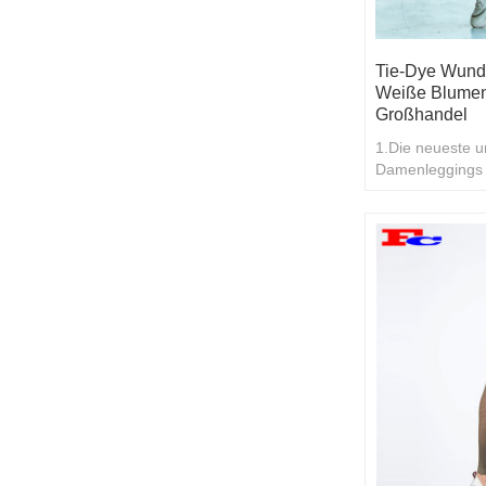
Tie-Dye Wund
Weiße Blumen
Großhandel
1.Die neueste u
Damenleggings 
Bindefarbe 2.W
möchten, begrü