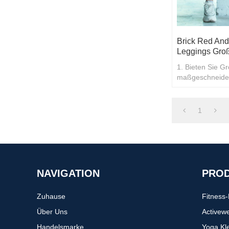
Brick Red And
Leggings Gro
1. Bieten Sie G
maßgeschneidert
Damengamaschen
Stilen und Verf
1
NAVIGATION
PRO
Zuhause
Fitness
Über Uns
Activew
Handelsmarke
Yoga Kl