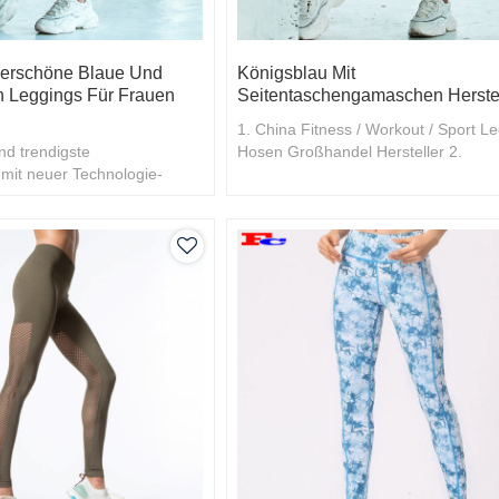
erschöne Blaue Und
Königsblau Mit
 Leggings Für Frauen
Seitentaschengamaschen Herstel
1. China Fitness / Workout / Sport L
nd trendigste
Hosen Großhandel Hersteller 2.
mit neuer Technologie-
Großhandelspreis, hohe Qualität
enn Sie mehr wissen
ßen Sie Ihren