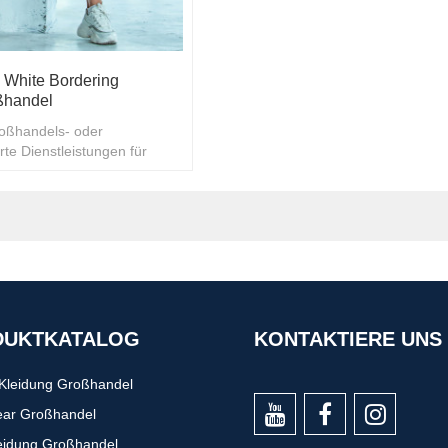
 White Bordering
ßhandel
roßhandels- oder
e Dienstleistungen für
 in einer Vielzahl von
ahren
DUKTKATALOG
KONTAKTIERE UNS
-Kleidung Großhandel
ear Großhandel
eidung Großhandel