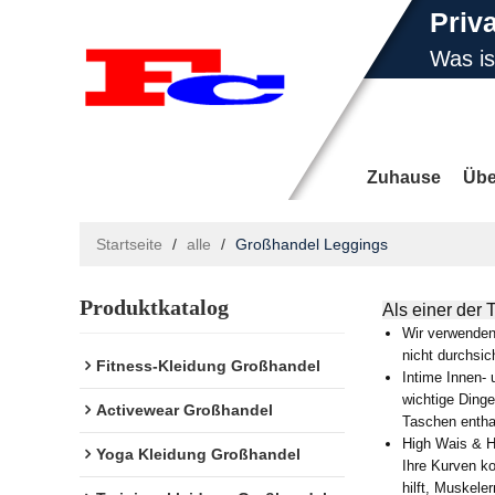
Priv
Was i
E-Ma
Zuhause
Übe
Startseite
/
alle
/
Großhandel Leggings
Produktkatalog
Nachrichten
Als einer der
Wir verwenden 
nicht durchsic
Fitness-Kleidung Großhandel
Intime Innen-
wichtige Dinge
Activewear Großhandel
Taschen entha
High Wais & He
Yoga Kleidung Großhandel
Ihre Kurven ko
hilft, Muskele