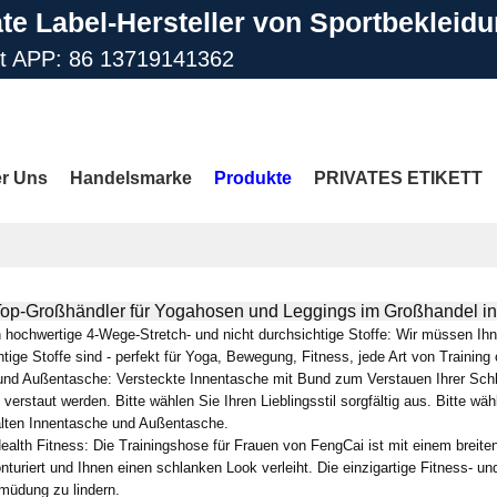
ate Label-Hersteller von Sportbekleid
st APP: 86 13719141362
il: info@gdfengcai.com.cn
r Uns
Handelsmarke
Produkte
PRIVATES ETIKETT
 Top-Großhändler für Yogahosen und Leggings im Großhandel in
Kontaktiere Uns
FAQ
MEHR SEITEN
hochwertige 4-Wege-Stretch- und nicht durchsichtige Stoffe: Wir müssen Ihn
htige Stoffe sind - perfekt für Yoga, Bewegung, Fitness, jede Art von Train
 und Außentasche: Versteckte Innentasche mit Bund zum Verstauen Ihrer Schl
 verstaut werden. Bitte wählen Sie Ihren Lieblingsstil sorgfältig aus. Bitte wä
lten Innentasche und Außentasche.
alth Fitness: Die Trainingshose für Frauen von FengCai ist mit einem breiten
nturiert und Ihnen einen schlanken Look verleiht. Die einzigartige Fitness- 
rmüdung zu lindern.