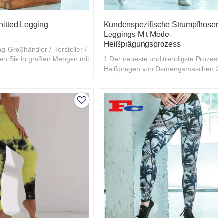
nitted Legging
Kundenspezifische Strumpfhose
Leggings Mit Mode-
Heißprägungsprozess
g-Großhändler / Hersteller /
fen Sie in großen Mengen mit
1.Der neueste und trendigste Proze
Heißprägen von Damengamaschen 
Sie mehr wissen möchten, begrüßen
Ihren Konta