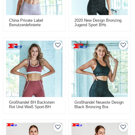
China Private Label
2020 New Design Bronzing
Benutzerdefinierte
Jugend Sport BHs
Rückenschnalle Hellrosa
Großhandel
Sport-BH-Logos
Großhandel BH Backstein
Großhandel Neueste Design
Rot Und Weiß Sport-BH
Black Bronzing Bra
Kundenspezifische Sport-
BHs