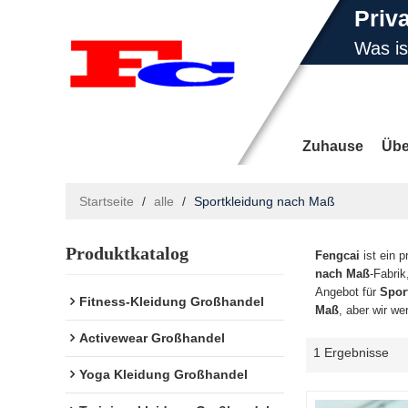
Priv
Was i
E-Ma
Zuhause
Übe
Startseite
/
alle
/
Sportkleidung nach Maß
Produktkatalog
Nachrichten
Fengcai
ist ein p
nach Maß
-Fabrik
Angebot für
Spor
Fitness-Kleidung Großhandel
Maß
, aber wir w
Activewear Großhandel
1 Ergebnisse
Yoga Kleidung Großhandel