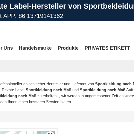
ate Label-Hersteller von Sportbekleid
st APP: 86 13719141362
il: info@gdfengcai.com.cn
r Uns
Handelsmarke
Produkte
PRIVATES ETIKETT
Kontaktiere Uns
FAQ
MEHR SEITEN
rofessioneller chinesischer Hersteller und Lieferant von
Sportkleidung nach
, Private Label
Sportkleidung nach Maß
und
Sportkleidung nach Maß
Auft
tkleidung nach Maß
zu erhalten. , wir werden in angemessener Zeit antworten
erden Ihnen einen besseren Service bieten.