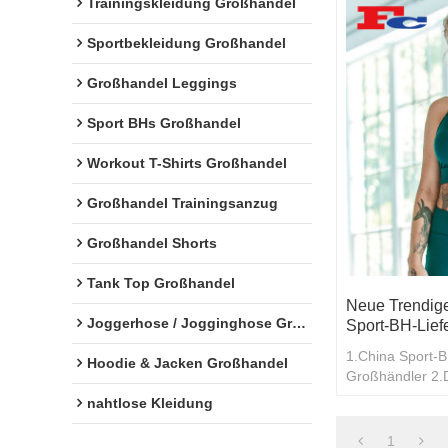
Trainingskleidung Großhandel
Sportbekleidung Großhandel
Großhandel Leggings
Sport BHs Großhandel
Workout T-Shirts Großhandel
Großhandel Trainingsanzug
Großhandel Shorts
Tank Top Großhandel
Neue Trendig
Joggerhose / Jogginghose Großhandel
Sport-BH-Lief
1.China Sport-B
Hoodie & Jacken Großhandel
Großhändler 2.Di
Großeinkäufe
nahtlose Kleidung
1