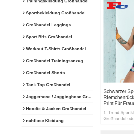
Trainingskleidung Großhandel
Sportbekleidung Großhandel
Großhandel Leggings
Sport BHs Großhandel
Workout T-Shirts Großhandel
Großhandel Trainingsanzug
Großhandel Shorts
Tank Top Großhandel
Schwarzer Spo
Joggerhose / Jogginghose Großhandel
Riemchenrücke
Print Für Frau
Hoodie & Jacken Großhandel
1. Trend Sportk
Großhandel oder
nahtlose Kleidung
gibt Rabatte fü