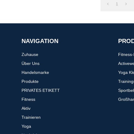
1
NAVIGATION
PRO
Zuhause
Fitness
Über Uns
Activew
Handelsmarke
Yoga Kl
Produkte
Trainin
PRIVATES ETIKETT
Sportbe
Fitness
Großhan
Aktiv
Trainieren
Yoga