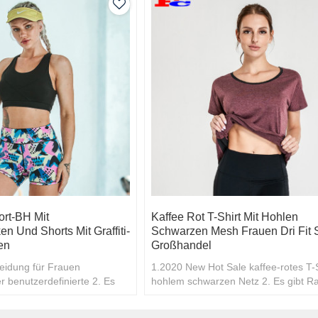
rt-BH Mit
Kaffee Rot T-Shirt Mit Hohlen
n Und Shorts Mit Graffiti-
Schwarzen Mesh Frauen Dri Fit S
en
Großhandel
leidung für Frauen
1.2020 New Hot Sale kaffee-rotes T-S
 benutzerdefinierte 2. Es
hohlem schwarzen Netz 2. Es gibt R
r Großeinkäufe
für Großeinkäufe