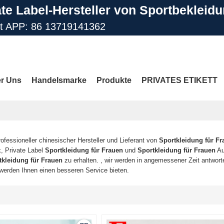
ate Label-Hersteller von Sportbekleid
st APP: 86 13719141362
il: info@gdfengcai.com.cn
r Uns
Handelsmarke
Produkte
PRIVATES ETIKETT
Kontaktiere Uns
FAQ
MEHR SEITEN
rofessioneller chinesischer Hersteller und Lieferant von
Sportkleidung für Fr
k, Private Label
Sportkleidung für Frauen
und
Sportkleidung für Frauen
Au
tkleidung für Frauen
zu erhalten. , wir werden in angemessener Zeit antworte
 werden Ihnen einen besseren Service bieten.