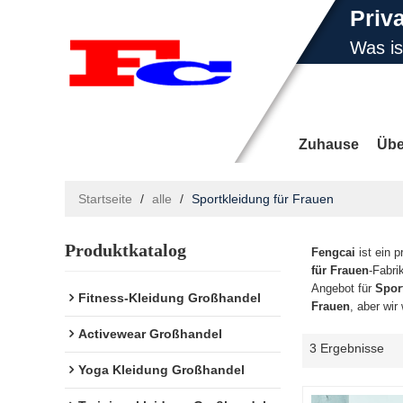
Priv
Was i
E-Ma
Zuhause
Übe
Startseite
/
alle
/
Sportkleidung für Frauen
Produktkatalog
Nachrichten
Fengcai
ist ein p
für Frauen
-Fabri
Angebot für
Spor
Fitness-Kleidung Großhandel
Frauen
, aber wir
Activewear Großhandel
3 Ergebnisse
Yoga Kleidung Großhandel