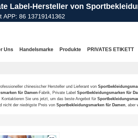
ate Label-Hersteller von Sportbekleid
st APP: 86 13719141362
il: info@gdfengcai.com.cn
r Uns
Handelsmarke
Produkte
PRIVATES ETIKETT
Kontaktiere Uns
FAQ
MEHR SEITEN
rofessioneller chinesischer Hersteller und Lieferant von
Sportbekleidungsma
gsmarken für Damen
-Fabrik, Private Label
Sportbekleidungsmarken für D
. Kontaktieren Sie uns jetzt, um das beste Angebot für
Sportbekleidungsma
nd nicht der niedrigste Preis von
Sportbekleidungsmarken für Damen
, aber