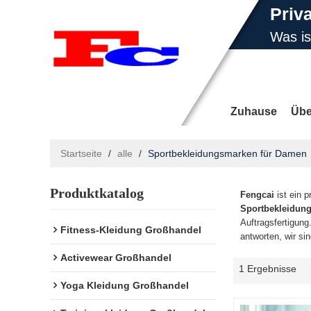
Priv
Was i
E-Ma
Zuhause
Übe
Startseite
/
alle
/
Sportbekleidungsmarken für Damen
Produktkatalog
Nachrichten
Fengcai
ist ein p
Sportbekleidun
Auftragsfertigung
Fitness-Kleidung Großhandel
antworten, wir si
Activewear Großhandel
1 Ergebnisse
Yoga Kleidung Großhandel