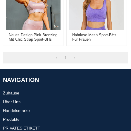
Neues Design Pink Bronzing
Nahtlose Mesh Sport-BHs
Mit Chic Strap Sport-BHs
Für Frauen
Für Frauen
1
NAVIGATION
Zuhause
Über Uns
Handelsmarke
Produkte
PRIVATES ETIKETT