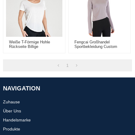
Weiße T-Förmige Hohle
Fengcai Großhandel
Rückseite Billige
Sportbekleidung Custom
Trainingshemden Für Frauen
Blank Crop Top Hoodie Für
Frauen
1
NAVIGATION
Zuhause
Über Uns
Handelsmarke
Produkte