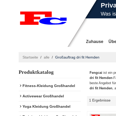
Priv
Was i
E-Ma
Zuhause
Übe
Startseite
/
alle
/
Großauftrag dri fit Hemden
Produktkatalog
Nachrichten
Fengcai
ist ein p
dri fit Hemden
-F
beste Angebot fü
Fitness-Kleidung Großhandel
dri fit Hemden
, 
Activewear Großhandel
1 Ergebnisse
Yoga Kleidung Großhandel