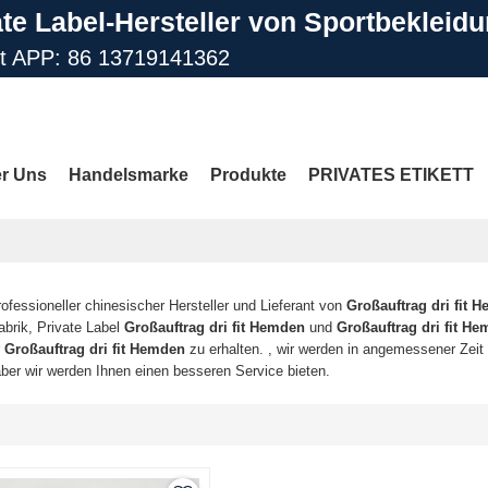
ate Label-Hersteller von Sportbekleid
st APP: 86 13719141362
il: info@gdfengcai.com.cn
r Uns
Handelsmarke
Produkte
PRIVATES ETIKETT
Kontaktiere Uns
FAQ
MEHR SEITEN
rofessioneller chinesischer Hersteller und Lieferant von
Großauftrag dri fit 
abrik, Private Label
Großauftrag dri fit Hemden
und
Großauftrag dri fit H
r
Großauftrag dri fit Hemden
zu erhalten. , wir werden in angemessener Zeit 
aber wir werden Ihnen einen besseren Service bieten.