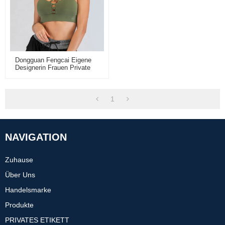
Dongguan Fengcai Eigene
Designerin Frauen Private
Label Sexy High Impact
Sport-BH Custom
1
NAVIGATION
Zuhause
Über Uns
Handelsmarke
Produkte
PRIVATES ETIKETT