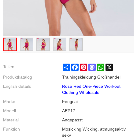
Share
Facebook
Pinterest
Mastodon
WhatsApp
X
Teilen
Produktkatalog
Trainingskleidung Großhandel
English details
Rose Red One-Piece Workout
Clothing Wholesale
Marke
Fengcai
Modell
AEP17
Material
Angepasst
Funktion
Mosicking Wicking, atmungsaktiv,
sexy