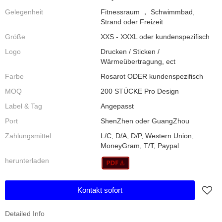
Gelegenheit
Fitnessraum ， Schwimmbad,
Strand oder Freizeit
Größe
XXS - XXXL oder kundenspezifisch
Logo
Drucken / Sticken /
Wärmeübertragung, ect
Farbe
Rosarot ODER kundenspezifisch
MOQ
200 STÜCKE Pro Design
Label & Tag
Angepasst
Port
ShenZhen oder GuangZhou
Zahlungsmittel
L/C, D/A, D/P, Western Union,
MoneyGram, T/T, Paypal
herunterladen
Kontakt sofort
Detailed Info