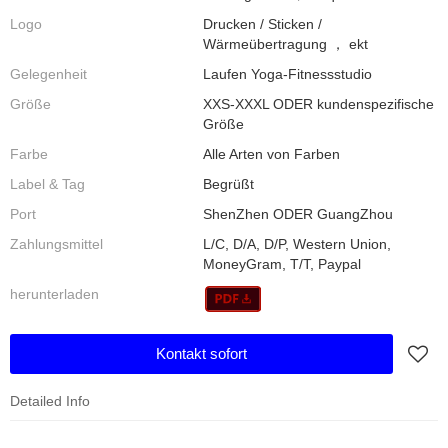
Logo
Drucken / Sticken /
Wärmeübertragung ， ekt
Gelegenheit
Laufen Yoga-Fitnessstudio
Größe
XXS-XXXL ODER kundenspezifische
Größe
Farbe
Alle Arten von Farben
Label & Tag
Begrüßt
Port
ShenZhen ODER GuangZhou
Zahlungsmittel
L/C, D/A, D/P, Western Union,
MoneyGram, T/T, Paypal
herunterladen
Kontakt sofort
Detailed Info