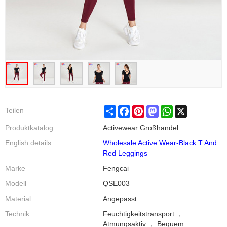
Share
Facebook
Pinterest
Mastodon
WhatsApp
X
Teilen
Produktkatalog
Activewear Großhandel
English details
Wholesale Active Wear-Black T And
Red Leggings
Marke
Fengcai
Modell
QSE003
Material
Angepasst
Technik
Feuchtigkeitstransport ，
Atmungsaktiv ， Bequem